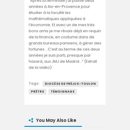
“Après la terminale j’ai passé deux
années à Aix-en-Provence pour
étudier à la faculté les
mathématiques appliquées à
l’économie. Et avec un de mes très
bons amis je me rêvais déjà en requin
de la finance, en costume dans de
grands bureaux parisiens, à gérer des
fortunes… C’est au terme de ces deux
années je suis parti, presque par
hasard, aux JMJ de Madrid…” (Extrait
de la vidéo)
Tags:
DIOCÈSE DE FRÈJUS-TOULON
PRÊTRE
TÉMOIGNAGE
You May Also Like