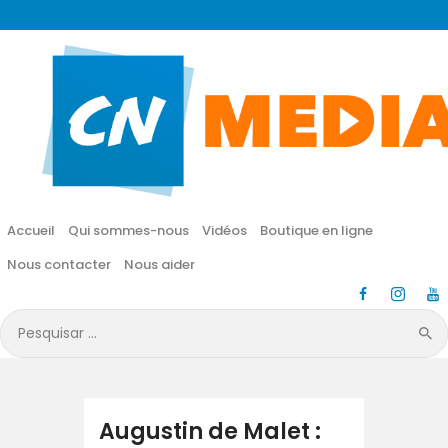
CN MÉDIA
Une vie nouvelle en JESUS !
Accueil
Qui sommes-nous
Accueil
Qui sommes-nous
Vidéos
Boutique en ligne
Vidéos
Nous contacter
Nous aider
Boutique en ligne
Pesquisar
por:
Nous contacter
Nous aider
Augustin de Malet :