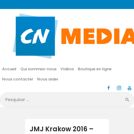
CN MÉDIA
Une vie nouvelle en JESUS !
Accueil
Qui sommes-nous
Accueil
Qui sommes-nous
Vidéos
Boutique en ligne
Vidéos
Nous contacter
Nous aider
Boutique en ligne
Pesquisar
por:
Nous contacter
Nous aider
JMJ Krakow 2016 –