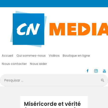
CN MÉDIA
Une vie nouvelle en JESUS !
Accueil
Qui sommes-nous
Accueil
Qui sommes-nous
Vidéos
Boutique en ligne
Vidéos
Nous contacter
Nous aider
Boutique en ligne
Pesquisar
por:
Nous contacter
Nous aider
Miséricorde et vérité