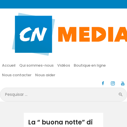
CN MÉDIA
Une vie nouvelle en JESUS !
Accueil
Qui sommes-nous
Accueil
Qui sommes-nous
Vidéos
Boutique en ligne
Vidéos
Nous contacter
Nous aider
Boutique en ligne
Pesquisar
por:
Nous contacter
Nous aider
La “ buona notte” di