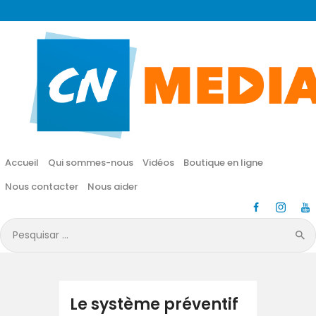
CN MÉDIA
Une vie nouvelle en JESUS !
Accueil
Qui sommes-nous
Accueil
Qui sommes-nous
Vidéos
Boutique en ligne
Vidéos
Nous contacter
Nous aider
Boutique en ligne
Pesquisar
por:
Nous contacter
Nous aider
Le système préventif