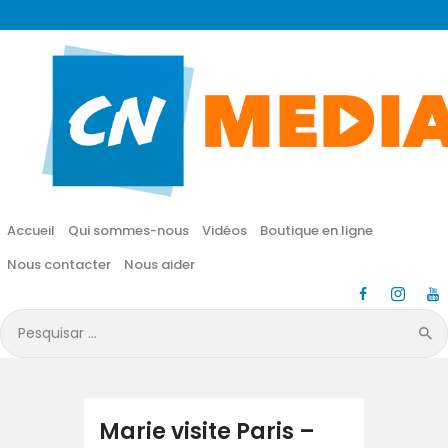
CN MÉDIA
Une vie nouvelle en JESUS !
Accueil
Qui sommes-nous
Accueil
Qui sommes-nous
Vidéos
Boutique en ligne
Vidéos
Nous contacter
Nous aider
Boutique en ligne
Pesquisar
por:
Nous contacter
Nous aider
Marie visite Paris –