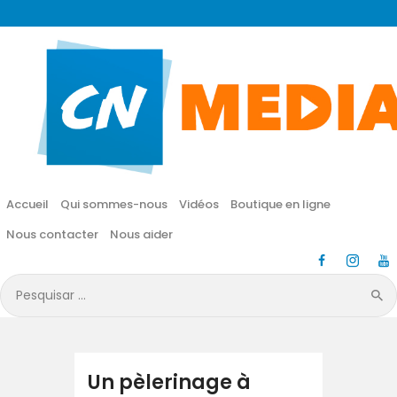
CN MÉDIA
Une vie nouvelle en JESUS !
Accueil
Qui sommes-nous
Accueil
Qui sommes-nous
Vidéos
Boutique en ligne
Vidéos
Nous contacter
Nous aider
Boutique en ligne
Pesquisar
por:
Nous contacter
Nous aider
Un pèlerinage à