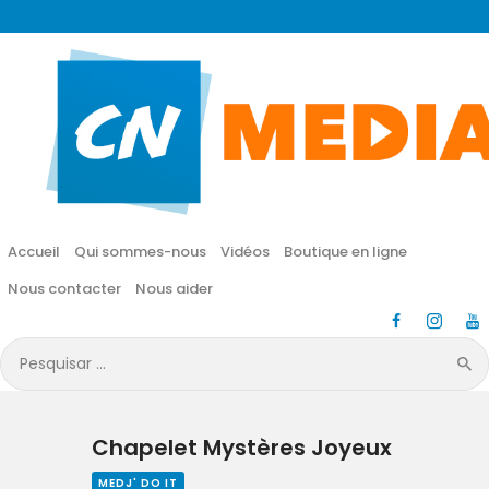
CN MÉDIA
Une vie nouvelle en JESUS !
Accueil
Qui sommes-nous
Accueil
Qui sommes-nous
Vidéos
Boutique en ligne
Vidéos
Nous contacter
Nous aider
Boutique en ligne
Pesquisar
por:
Nous contacter
Chapelet Mystères Joyeux
Nous aider
MEDJ' DO IT