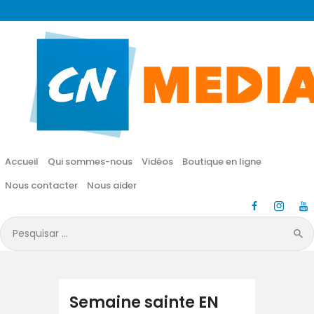
CN MÉDIA
Une vie nouvelle en JESUS !
Accueil
Qui sommes-nous
Accueil
Qui sommes-nous
Vidéos
Boutique en ligne
Vidéos
Nous contacter
Nous aider
Boutique en ligne
Pesquisar
por:
Nous contacter
Nous aider
Semaine sainte EN