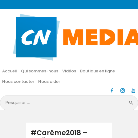
CN MÉDIA
Une vie nouvelle en JESUS !
Accueil
Qui sommes-nous
Accueil
Qui sommes-nous
Vidéos
Boutique en ligne
Vidéos
Nous contacter
Nous aider
Boutique en ligne
Pesquisar
por:
Nous contacter
Nous aider
#Carême2018 –