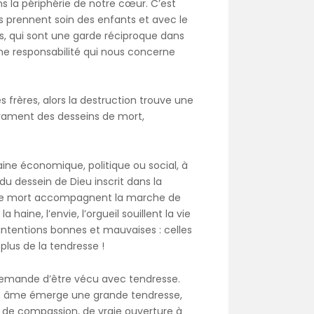
s la périphérie de notre cœur. C’est
ls prennent soin des enfants et avec le
és, qui sont une garde réciproque dans
une responsabilité qui nous concerne
frères, alors la destruction trouve une
 trament des desseins de mort,
aine économique, politique ou social, à
u dessein de Dieu inscrit dans la
et de mort accompagnent la marche de
ine, l’envie, l’orgueil souillent la vie
s intentions bonnes et mauvaises : celles
plus de la tendresse !
, demande d’être vécu avec tendresse.
son âme émerge une grande tendresse,
, de compassion, de vraie ouverture à