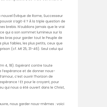
du nouvel Évêque de Rome, Successeur
uvoir s’agit-il ? À la triple question de
mes brebis. N’oublions jamais que le vrai
rvice qui a son sommet lumineux sur la
 les bras pour garder tout le Peuple de
plus faibles, les plus petits, ceux que
 prison (cf.
Mt
25, 31-46). Seul celui qui
Rm
4, 18). Espérant contre toute
 de l’espérance et de donner nous-
mour, c’est ouvrir l’horizon de
’espérance ! Et pour le croyant, pour
 qui nous a été ouvert dans le Christ,
pauvre, nous garder nous-mêmes : voici