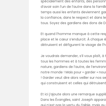
spécialement des enfants, des personnes
d’avoir soin l’un de l’autre dans la fa
temps aussi les enfants deviennent gard
la confiance, dans le respect et dans l
tous. Soyez des gardiens des dons de Di
Et quand l’homme manque à cette respon
place et le cœur s’endurcit. À chaque é
détruisent et défigurent le visage de 
Je voudrais demander, s’il vous plaît, 
tous les hommes et à toutes les femmes
nature, gardiens de l’autre, de l’env
notre monde ! Mais pour « garder » nous
! Garder veut dire alors veiller sur nos
qui construisent et celles qui détruise
Et ici j’ajoute alors une remarque sup
Dans les Évangiles, saint Joseph appa
qui n’est pas la vertu du faible, mais 