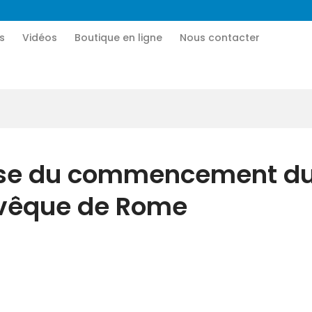
Accueil
s
Vidéos
Boutique en ligne
Nous contacter
CN MÉDIA
Qui sommes-nous
Une vie nouvelle en JESUS !
Vidéos
Boutique en ligne
se du commencement du 
Nous contacter
’évêque de Rome
Nous aider