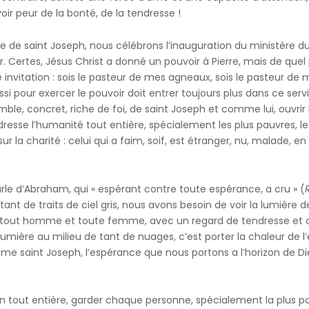
ir peur de la bonté, de la tendresse !
e de saint Joseph, nous célébrons l’inauguration du ministère 
. Certes, Jésus Christ a donné un pouvoir à Pierre, mais de quel po
le invitation : sois le pasteur de mes agneaux, sois le pasteur de 
ussi pour exercer le pouvoir doit entrer toujours plus dans ce se
humble, concret, riche de foi, de saint Joseph et comme lui, ouvrir
dresse l’humanité tout entière, spécialement les plus pauvres, les 
r la charité : celui qui a faim, soif, est étranger, nu, malade, en
rle d’Abraham, qui « espérant contre toute espérance, a cru » (
ant de traits de ciel gris, nous avons besoin de voir la lumière
tout homme et toute femme, avec un regard de tendresse et d’a
lumière au milieu de tant de nuages, c’est porter la chaleur de l
aint Joseph, l’espérance que nous portons a l’horizon de Dieu
ion tout entière, garder chaque personne, spécialement la plus 