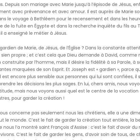
. Depuis son mariage avec Marie jusqu’à l’épisode de Jésus, en
nt avec prévenance et avec amour. Il est auprès de Marie so
dans le voyage à Bethléem pour le recensement et dans les heure
e la fuite en Égypte et dans la recherche inquiète du fils au T
il a enseigné le métier à Jésus.
rdien de Marie, de Jésus, de l’Église ? Dans la constante attenti
au sien propre ; et c’est cela que Dieu demande à David, comme
construite par l’homme, mais il désire la fidélité à sa Parole, à 
ntes marquées de son Esprit. Et Joseph est « gardien », parce qu’il
 est encore plus sensible aux personnes qui lui sont confiées, il 
ait prendre les décisions les plus sages. En lui, chers amis, nous
itude, mais nous voyons aussi quel est le centre de la vocation c
tres, pour garder la création !
ous concerne pas seulement nous les chrétiens, elle a une dime
le monde. C’est le fait de garder la création tout entière, la 
nous l’a montré saint François d’Assise : c’est le fait d’avoir d
ivons. C’est le fait de garder les gens, d’avoir soin de tous, d