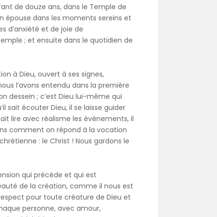
fant de douze ans, dans le Temple de
n épouse dans les moments sereins et
s d’anxiété et de joie de
emple ; et ensuite dans le quotidien de
on à Dieu, ouvert à ses signes,
 nous l’avons entendu dans la première
son dessein ; c’est Dieu lui-même qui
 sait écouter Dieu, il se laisse guider
sait lire avec réalisme les événements, il
 voyons comment on répond à la vocation
hrétienne : le Christ ! Nous gardons le
nsion qui précède et qui est
beauté de la création, comme il nous est
u respect pour toute créature de Dieu et
e chaque personne, avec amour,