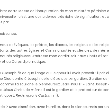
brer cette Messe de l’inauguration de mon ministère pétrinien e
universelle : c’est une coïncidence très riche de signification, et
s par
nnaissance.
ux et Évêques, les prêtres, les diacres, les religieux et les religie
ntants des autres Églises et Communautés ecclésiales, de même
tés religieuses. J’adresse mon cordial salut aux Chefs d’Éta
 et au Corps diplomatique.
Joseph fit ce que l’ange du Seigneur lui avait prescrit : il prit c
e Dieu confie à Joseph, celle d’être
custos
, gardien. Gardien de 
, comme l’a souligné le bienheureux Jean-Paul II : « Saint Joseph
e Jésus Christ, de même il est le gardien et le protecteur de son 
rt. apost.
Redemptoris Custos
, n. 1).
 ? Avec discrétion, avec humilité, dans le silence, mais par un