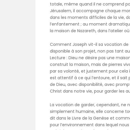
totale, même quand il ne comprend pas
Jérusalem, il accompagne chaque mome
dans les moments difficiles de la vie, 
l’enfantement ; au moment dramatique d
la maison de Nazareth, dans l’atelier où 
Comment Joseph vit-il sa vocation de ga
disponible à son projet, non pas tant 
Lecture : Dieu ne désire pas une maison 
construit la maison, mais de pierres viva
par sa volonté, et justement pour cela il
est attentif à ce qui l’entoure, et il s
de Dieu, avec disponibilité, avec prompt
Christ dans notre vie, pour garder les au
La vocation de garder, cependant, ne n
simplement humaine, elle concerne tout 
dit dans le Livre de la Genèse et comme 
pour l’environnement dans lequel nous v