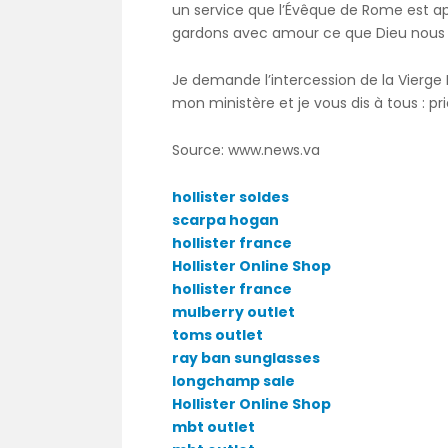
un service que l’Évêque de Rome est ap
gardons avec amour ce que Dieu nous 
Je demande l’intercession de la Vierge M
mon ministère et je vous dis à tous : pr
Source: www.news.va
hollister soldes
scarpa hogan
hollister france
Hollister Online Shop
hollister france
mulberry outlet
toms outlet
ray ban sunglasses
longchamp sale
Hollister Online Shop
mbt outlet