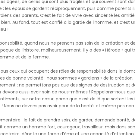
 âgées, de celles qui sont plus fragiles et qui souvent sont dan
mille : les époux se gardent réciproquement, puis comme parents i
iens des parents. C’est le fait de vivre avec sincérité les amiti
e bien. Au fond, tout est confié à la garde de l’homme, et c’est 
eu !
sabilité, quand nous ne prenons pas soin de la création et des 
poque de l’histoire, malheureusement, il y a des « Hérode » qui
l’homme et de la femme.
à tous ceux qui occupent des rôles de responsabilité dans le dom
 de bonne volonté : nous sommes « gardiens » de la création, d
ironnement ; ne permettons pas que des signes de destruction 
 devons aussi avoir soin de nous-mêmes ! Rappelons-nous que la ha
 sentiments, sur notre cœur, parce que c’est de là que sortent le
nt ! Nous ne devons pas avoir peur de la bonté, et même pas non 
plémentaire : le fait de prendre soin, de garder, demande bonté
raît comme un homme fort, courageux, travailleur, mais dans 
au contraire, dénote une force d’âme et une capacité d’attention