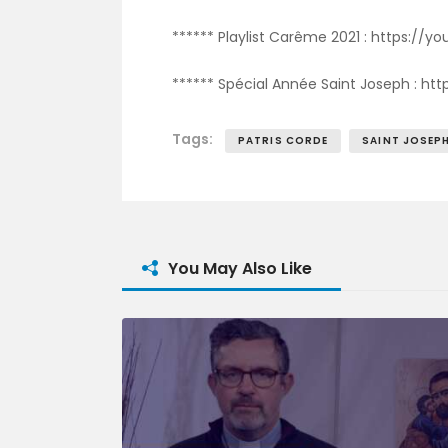
****** Playlist Carême 2021 : https:/
****** Spécial Année Saint Joseph : ht
Tags:
PATRIS CORDE
SAINT JOSEP
You May Also Like