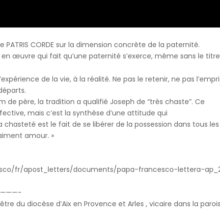
que PATRIS CORDE sur la dimension concrète de la paternité.
ise en œuvre qui fait qu’une paternité s’exerce, même sans le titre
 l’expérience de la vie, à la réalité. Ne pas le retenir, ne pas l’em
départs.
 de père, la tradition a qualifié Joseph de “très chaste”. Ce
ective, mais c’est la synthèse d’une attitude qui
a chasteté est le fait de se libérer de la possession dans tous l
raiment amour. »
esco/fr/apost_letters/documents/papa-francesco-lettera-ap_
————-
 prêtre du diocèse d’Aix en Provence et Arles , vicaire dans la pa