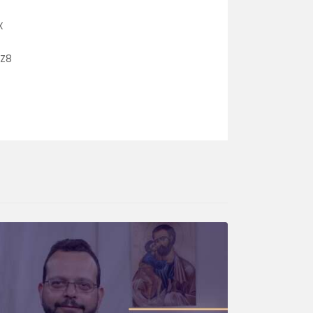
X
IZ8