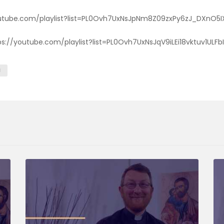
/youtube.com/playlist?list=PL0Ovh7UxNsJpNm8Z09zxPy6zJ_DXnO5I
tps://youtube.com/playlist?list=PL0Ovh7UxNsJqV9iLEi18vktuv1ULFb
H