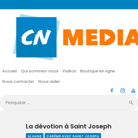
CN MÉDIA
Une vie nouvelle en JESUS !
Accueil
Qui sommes-nous
Accueil
Qui sommes-nous
Vidéos
Boutique en ligne
Vidéos
Nous contacter
Nous aider
Boutique en ligne
Pesquisar
por:
Nous contacter
La dévotion à Saint Joseph
Nous aider
ALAUNE
CARÊME AVEC SAINT JOSEPH