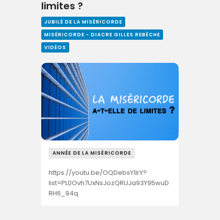
limites ?
JUBILÉ DE LA MISÉRICORDE
MISÉRICORDE - DIACRE GILLES REBÊCHE
VIDÉOS
ANNÉE DE LA MISÉRICORDE
https://youtu.be/OQDebsY1lrY?
list=PL0Ovh7UxNsJozQRUJa93Y95wuD
RH6_94q