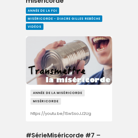
miséricorde
ANNÉE DE LA FOI
MISÉRICORDE - DIACRE GILLES REBÊCHE
VIDÉOS
ANNÉE DE LA MISÉRICORDE
MISÉRICORDE
https://youtu.be/1SwSsoJJ2Ug
#SérieMiséricorde #7 –