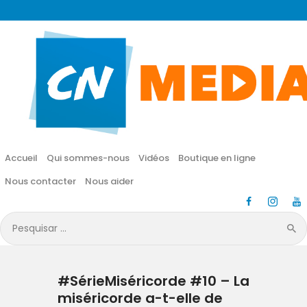
CN MÉDIA
Une vie nouvelle en JESUS !
Accueil
Qui sommes-nous
Accueil
Qui sommes-nous
Vidéos
Boutique en ligne
Vidéos
Nous contacter
Nous aider
Boutique en ligne
Pesquisar
por:
Nous contacter
#SérieMiséricorde #10 – La
Nous aider
miséricorde a-t-elle de