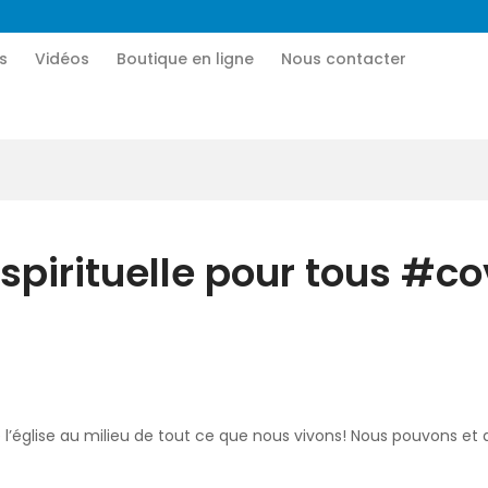
Accueil
s
Vidéos
Boutique en ligne
Nous contacter
CN MÉDIA
Qui sommes-nous
Une vie nouvelle en JESUS !
Vidéos
Boutique en ligne
pirituelle pour tous #co
Nous contacter
Nous aider
 l’église au milieu de tout ce que nous vivons! Nous pouvons e