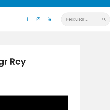
Pesquisar
por:
Mgr Rey