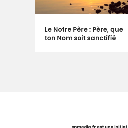
Le Notre Père : Père, que
ton Nom soit sanctifié
cnmedia.fr est une initi