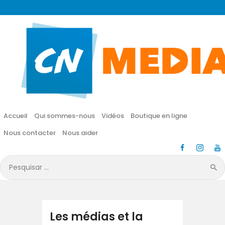
CN MÉDIA
Une vie nouvelle en JESUS !
Accueil
Qui sommes-nous
Accueil
Qui sommes-nous
Vidéos
Boutique en ligne
Vidéos
Nous contacter
Nous aider
Boutique en ligne
Pesquisar
por:
Nous contacter
Nous aider
Les médias et la