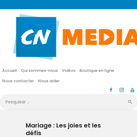
CN MÉDIA
Une vie nouvelle en JESUS !
Accueil
Qui sommes-nous
Accueil
Qui sommes-nous
Vidéos
Boutique en ligne
Vidéos
Nous contacter
Nous aider
Boutique en ligne
Pesquisar
por:
Nous contacter
Mariage : Les joies et les
Nous aider
défis