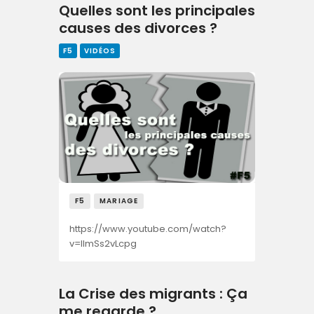
Quelles sont les principales
causes des divorces ?
F5
VIDÉOS
F5
MARIAGE
https://www.youtube.com/watch?
v=IlmSs2vLcpg
La Crise des migrants : Ça
me regarde ?