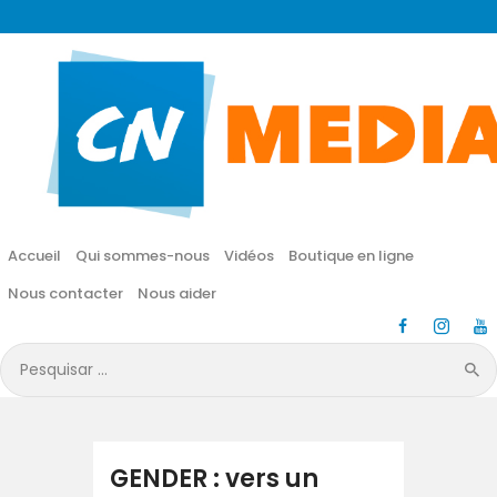
CN MÉDIA
Une vie nouvelle en JESUS !
Accueil
Qui sommes-nous
Accueil
Qui sommes-nous
Vidéos
Boutique en ligne
Vidéos
Nous contacter
Nous aider
Boutique en ligne
Pesquisar
por:
Nous contacter
Nous aider
GENDER : vers un