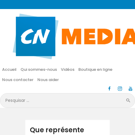
CN MÉDIA
Une vie nouvelle en JESUS !
Accueil
Qui sommes-nous
Accueil
Qui sommes-nous
Vidéos
Boutique en ligne
Vidéos
Nous contacter
Nous aider
Boutique en ligne
Pesquisar
por:
Nous contacter
Nous aider
Que représente