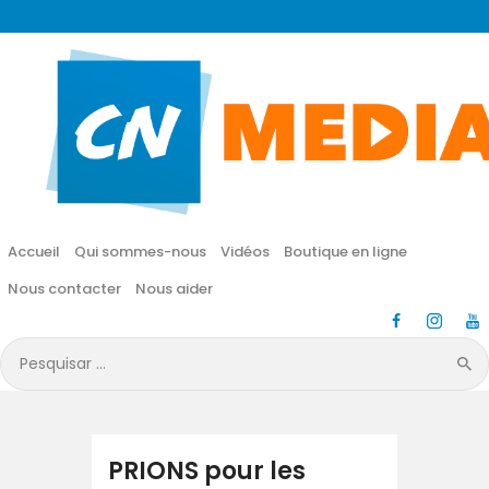
CN MÉDIA
Une vie nouvelle en JESUS !
Accueil
Qui sommes-nous
Accueil
Qui sommes-nous
Vidéos
Boutique en ligne
Vidéos
Nous contacter
Nous aider
Boutique en ligne
Pesquisar
por:
Nous contacter
Nous aider
PRIONS pour les