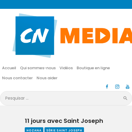
CN MÉDIA
Une vie nouvelle en JESUS !
Accueil
Qui sommes-nous
Accueil
Qui sommes-nous
Vidéos
Boutique en ligne
Vidéos
Nous contacter
Nous aider
Boutique en ligne
Pesquisar
por:
Nous contacter
11 jours avec Saint Joseph
Nous aider
HOZANA
SÉRIE SAINT JOSEPH