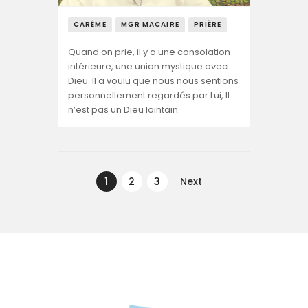
CARÊME
MGR MACAIRE
PRIÈRE
Quand on prie, il y a une consolation
intérieure, une union mystique avec
Dieu. Il a voulu que nous nous sentions
personnellement regardés par Lui, Il
n’est pas un Dieu lointain.
Navegação
de
PAGE
1
PAGE
2
PAGE
3
Next
artigos