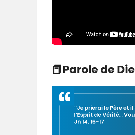
📕Parole de Di
“Je prierai le Père et
l’Esprit de Vérité… Vo
Jn 14, 16-17