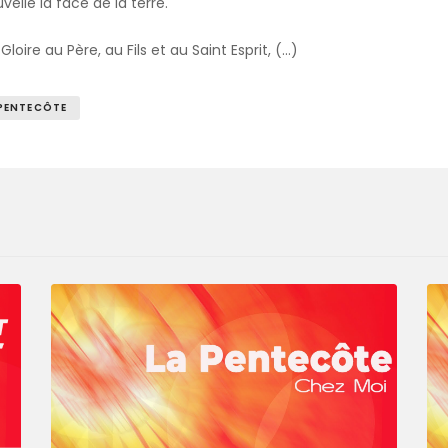
velle la face de la terre.
loire au Père, au Fils et au Saint Esprit, (…)
PENTECÔTE