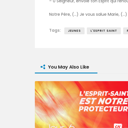
– 0 Seigneur, envoie ton Esprit qui renou
Notre Père, (…) Je vous salue Marie, (…) G
Tags:
JEUNES
L'ESPRIT SAINT
You May Also Like