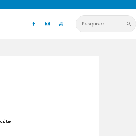
Pesquisar
por:
ecôte