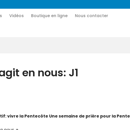
Accueil
s
Vidéos
Boutique en ligne
Nous contacter
CN MÉDIA
Qui sommes-nous
Une vie nouvelle en JESUS !
Vidéos
Boutique en ligne
agit en nous: J1
Nous contacter
Nous aider
ectif: vivre la Pentecôte Une semaine de prière pour la Pent
 en nous
🔥