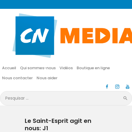
CN MÉDIA
Une vie nouvelle en JESUS !
Accueil
Qui sommes-nous
Accueil
Qui sommes-nous
Vidéos
Boutique en ligne
Vidéos
Nous contacter
Nous aider
Boutique en ligne
Pesquisar
por:
Nous contacter
Le Saint-Esprit agit en
Nous aider
nous: J1