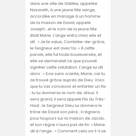
dans une ville de Galilée, appelée
Nazareth, à une jeune fille vierge,
accordée en mariage à un homme
de la maison de David, appelé
Joseph ; et le nom de la jeune fille
était Marie. L’ange entra chez elle et
dit : « Je te salue, Comblée-de-grâce,
le Seigneur est avec toi. » À cette
parole, elle fut toute bouleversée, et
elle se demandait ce que pouvait
signifier cette salutation. L’ange lui dit
alors : « Sois sans crainte, Marie, car tu
as trouvé grâce auprès de Dieu. Voici
que tu vas concevoir et enfanter un fils
; tu lui donneras le nom de Jésus. Il
sera grand, il sera appelé Fils du Très-
Haut ; le Seigneur Dieu lui donnera le
trône de David son père ; il régnera
pour toujours sur la maison de Jacob,
et son règne n’aura pas de fin. » Marie
dit à l’ange : « Comment cela va-t-il se