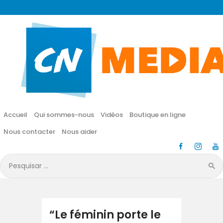
CN MÉDIA
Une vie nouvelle en JESUS !
Accueil
Qui sommes-nous
Accueil
Qui sommes-nous
Vidéos
Boutique en ligne
Vidéos
Nous contacter
Nous aider
Boutique en ligne
Pesquisar
por:
Nous contacter
Nous aider
“Le féminin porte le