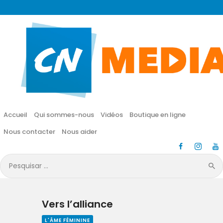
CN MÉDIA
Une vie nouvelle en JESUS !
Accueil
Qui sommes-nous
Accueil
Qui sommes-nous
Vidéos
Boutique en ligne
Vidéos
Nous contacter
Nous aider
Boutique en ligne
Pesquisar
por:
Nous contacter
Vers l’alliance
Nous aider
L'ÂME FÉMININE