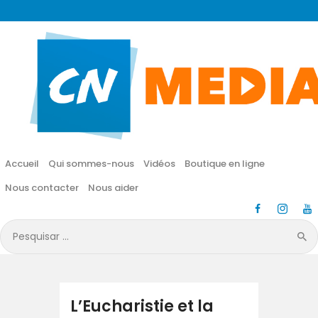
CN MÉDIA
Une vie nouvelle en JESUS !
Accueil
Qui sommes-nous
Accueil
Qui sommes-nous
Vidéos
Boutique en ligne
Vidéos
Nous contacter
Nous aider
Boutique en ligne
Pesquisar
por:
Nous contacter
Nous aider
L’Eucharistie et la