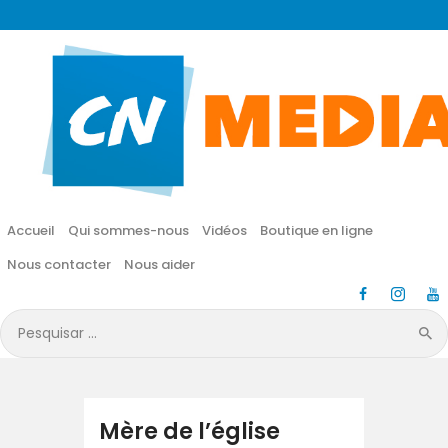
CN MÉDIA
Une vie nouvelle en JESUS !
Accueil
Qui sommes-nous
Accueil
Qui sommes-nous
Vidéos
Boutique en ligne
Vidéos
Nous contacter
Nous aider
Boutique en ligne
Pesquisar
por:
Nous contacter
Nous aider
Mère de l’église