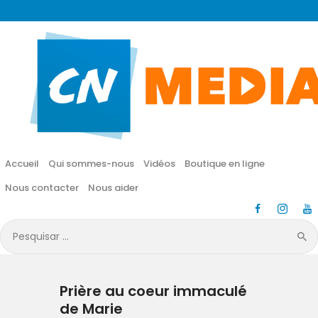
CN MÉDIA
Une vie nouvelle en JESUS !
Accueil
Qui sommes-nous
Accueil
Qui sommes-nous
Vidéos
Boutique en ligne
Vidéos
Nous contacter
Nous aider
Boutique en ligne
Pesquisar
por:
Nous contacter
Prière au coeur immaculé
Nous aider
de Marie