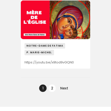
NOTRE-DAME DE FATIMA
P. MARIE-MICHEL
https://youtu.be/x9tod9vGQN0
Navegação
de
PAGE
1
PAGE
2
Next
artigos