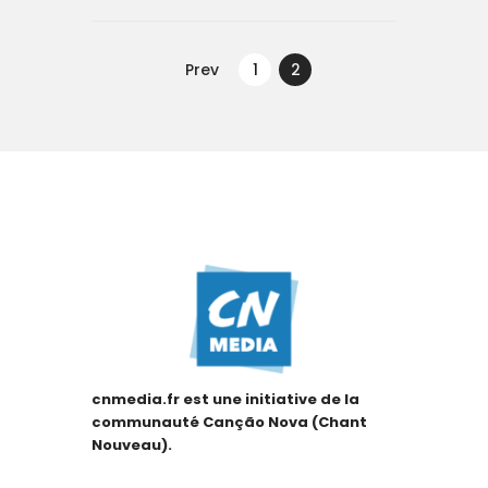
Navegação
de
Prev
PAGE
1
PAGE
2
artigos
cnmedia.fr est une initiative de la
communauté Canção Nova (Chant
Nouveau).