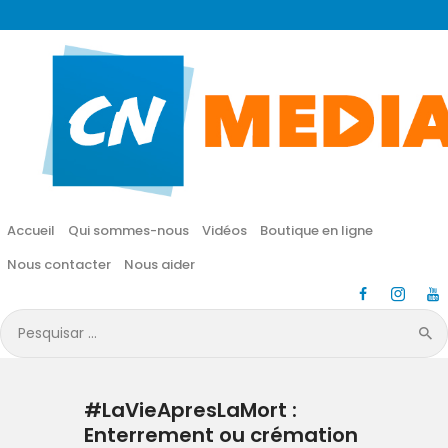
CN MÉDIA
Une vie nouvelle en JESUS !
Accueil
Qui sommes-nous
Accueil
Qui sommes-nous
Vidéos
Boutique en ligne
Vidéos
Nous contacter
Nous aider
Boutique en ligne
Pesquisar
por:
Nous contacter
#LaVieApresLaMort :
Nous aider
Enterrement ou crémation