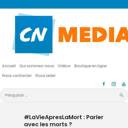
CN MÉDIA
Une vie nouvelle en JESUS !
Accueil
Qui sommes-nous
Accueil
Qui sommes-nous
Vidéos
Boutique en ligne
Vidéos
Nous contacter
Nous aider
Boutique en ligne
Pesquisar
por:
Nous contacter
#LaVieApresLaMort : Parler
Nous aider
avec les morts ?