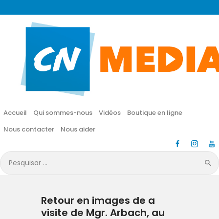
CN MÉDIA
Une vie nouvelle en JESUS !
Accueil
Qui sommes-nous
Accueil
Qui sommes-nous
Vidéos
Boutique en ligne
Vidéos
Nous contacter
Nous aider
Boutique en ligne
Pesquisar
por:
Nous contacter
Retour en images de a
Nous aider
visite de Mgr. Arbach, au