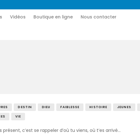
Accueil
s
Vidéos
Boutique en ligne
Nous contacter
CN MÉDIA
Qui sommes-nous
Une vie nouvelle en JESUS !
Vidéos
Boutique en ligne
Nous contacter
Nous aider
URES
DESTIN
DIEU
FAIBLESSE
HISTOIRE
JEUNES
CES
VIE
s présent, c’est se rappeler d’où tu viens, où t’es arrivé…