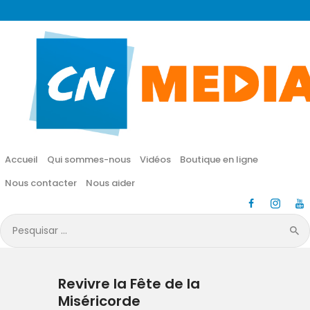
CN MÉDIA
Une vie nouvelle en JESUS !
Accueil
Qui sommes-nous
Accueil
Qui sommes-nous
Vidéos
Boutique en ligne
Vidéos
Nous contacter
Nous aider
Boutique en ligne
Pesquisar
por:
Nous contacter
Revivre la Fête de la
Nous aider
Miséricorde