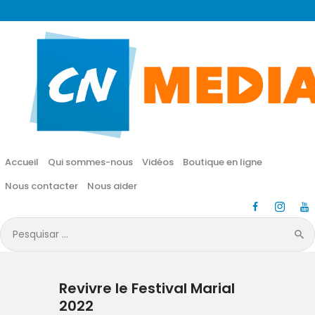
CN MÉDIA
Une vie nouvelle en JESUS !
Accueil
Qui sommes-nous
Accueil
Qui sommes-nous
Vidéos
Boutique en ligne
Vidéos
Nous contacter
Nous aider
Boutique en ligne
Pesquisar
por:
Nous contacter
Revivre le Festival Marial
Nous aider
2022