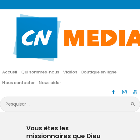
CN MÉDIA
Une vie nouvelle en JESUS !
Accueil
Qui sommes-nous
Accueil
Qui sommes-nous
Vidéos
Boutique en ligne
Vidéos
Nous contacter
Nous aider
Boutique en ligne
Pesquisar
por:
Nous contacter
Vous êtes les
Nous aider
missionnaires que Dieu