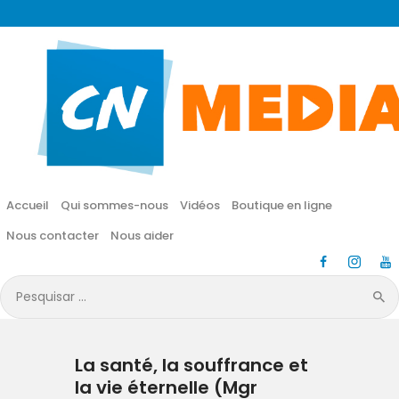
CN MÉDIA
Une vie nouvelle en JESUS !
Accueil
Qui sommes-nous
Accueil
Qui sommes-nous
Vidéos
Boutique en ligne
Vidéos
Nous contacter
Nous aider
Boutique en ligne
Pesquisar
por:
Nous contacter
La santé, la souffrance et
Nous aider
la vie éternelle (Mgr