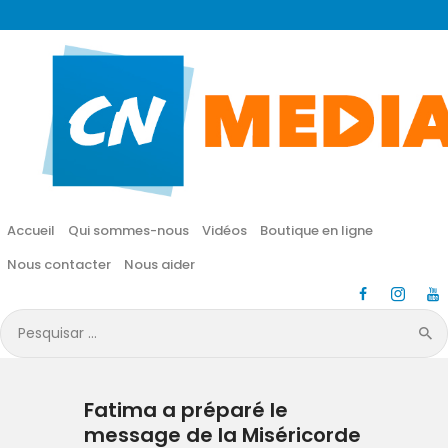
CN MÉDIA
Une vie nouvelle en JESUS !
Accueil
Qui sommes-nous
Accueil
Qui sommes-nous
Vidéos
Boutique en ligne
Vidéos
Nous contacter
Nous aider
Boutique en ligne
Pesquisar
por:
Nous contacter
Fatima a préparé le
Nous aider
message de la Miséricorde