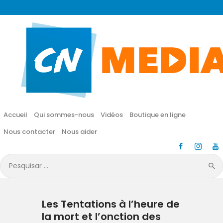
CN MÉDIA
Une vie nouvelle en JESUS !
Accueil
Qui sommes-nous
Accueil
Qui sommes-nous
Vidéos
Boutique en ligne
Vidéos
Nous contacter
Nous aider
Boutique en ligne
Pesquisar
por:
Nous contacter
Les Tentations à l’heure de
Nous aider
la mort et l’onction des