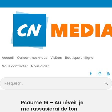
CN MÉDIA
Une vie nouvelle en JESUS !
Accueil
Qui sommes-nous
Accueil
Qui sommes-nous
Vidéos
Boutique en ligne
Vidéos
Nous contacter
Nous aider
Boutique en ligne
Pesquisar
por:
Nous contacter
Psaume 16 – Au réveil, je
Nous aider
me rassasierai de ton