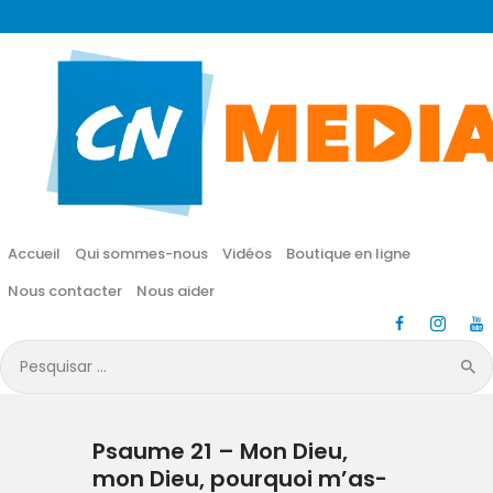
CN MÉDIA
Une vie nouvelle en JESUS !
Accueil
Qui sommes-nous
Accueil
Qui sommes-nous
Vidéos
Boutique en ligne
Vidéos
Nous contacter
Nous aider
Boutique en ligne
Pesquisar
por:
Nous contacter
Psaume 21 – Mon Dieu,
Nous aider
mon Dieu, pourquoi m’as-