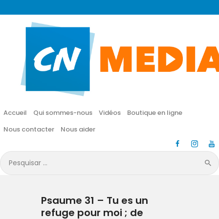
CN MÉDIA
Une vie nouvelle en JESUS !
Accueil
Qui sommes-nous
Accueil
Qui sommes-nous
Vidéos
Boutique en ligne
Vidéos
Nous contacter
Nous aider
Boutique en ligne
Pesquisar
por:
Nous contacter
Psaume 31 – Tu es un
Nous aider
refuge pour moi ; de