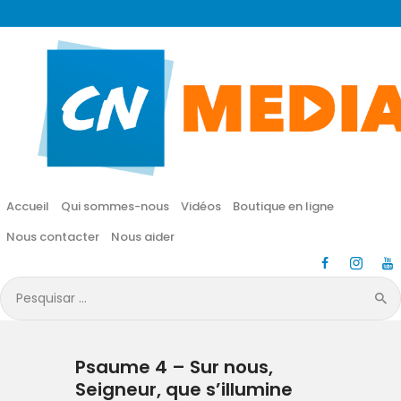
CN MÉDIA
Une vie nouvelle en JESUS !
Accueil
Qui sommes-nous
Accueil
Qui sommes-nous
Vidéos
Boutique en ligne
Vidéos
Nous contacter
Nous aider
Boutique en ligne
Pesquisar
por:
Nous contacter
Psaume 4 – Sur nous,
Nous aider
Seigneur, que s’illumine