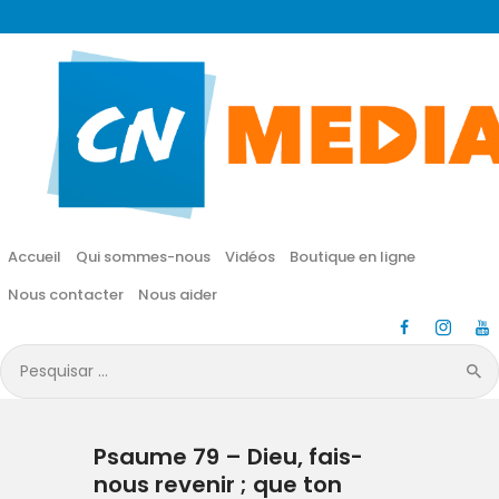
CN MÉDIA
Une vie nouvelle en JESUS !
Accueil
Qui sommes-nous
Accueil
Qui sommes-nous
Vidéos
Boutique en ligne
Vidéos
Nous contacter
Nous aider
Boutique en ligne
Pesquisar
por:
Nous contacter
Psaume 79 – Dieu, fais-
Nous aider
nous revenir ; que ton