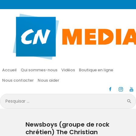
CN MÉDIA
Une vie nouvelle en JESUS !
Accueil
Qui sommes-nous
Accueil
Qui sommes-nous
Vidéos
Boutique en ligne
Vidéos
Nous contacter
Nous aider
Boutique en ligne
Pesquisar
por:
Nous contacter
Newsboys (groupe de rock
Nous aider
chrétien) The Christian