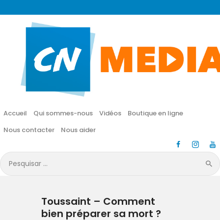
CN MÉDIA
Une vie nouvelle en JESUS !
Accueil
Qui sommes-nous
Accueil
Qui sommes-nous
Vidéos
Boutique en ligne
Vidéos
Nous contacter
Nous aider
Boutique en ligne
Pesquisar
por:
Nous contacter
Toussaint – Comment
Nous aider
bien préparer sa mort ?