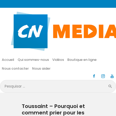
CN MÉDIA
Une vie nouvelle en JESUS !
Accueil
Qui sommes-nous
Accueil
Qui sommes-nous
Vidéos
Boutique en ligne
Vidéos
Nous contacter
Nous aider
Boutique en ligne
Pesquisar
por:
Nous contacter
Toussaint – Pourquoi et
Nous aider
comment prier pour les