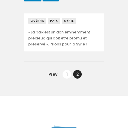
GUÈRRE
PAIX
SYRIE
« La paix est un don éminemment
précieux, qui doit être promu et
préservé ». Prions pour la Syrie !
Navegação
de
Prev
PAGE
1
PAGE
2
artigos