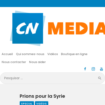
CN MÉDIA
Une vie nouvelle en JESUS !
Accueil
Qui sommes-nous
Accueil
Qui sommes-nous
Vidéos
Boutique en ligne
Vidéos
Nous contacter
Nous aider
Boutique en ligne
Pesquisar
por:
Nous contacter
Prions pour la Syrie
Nous aider
SPECIAL
VIDÉOS