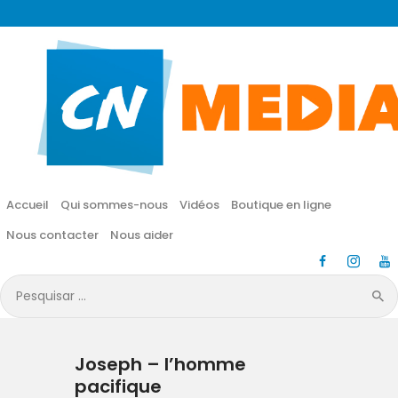
CN MÉDIA
Une vie nouvelle en JESUS !
Accueil
Qui sommes-nous
Accueil
Qui sommes-nous
Vidéos
Boutique en ligne
Vidéos
Nous contacter
Nous aider
Boutique en ligne
Pesquisar
por:
Nous contacter
Joseph – l’homme
Nous aider
pacifique