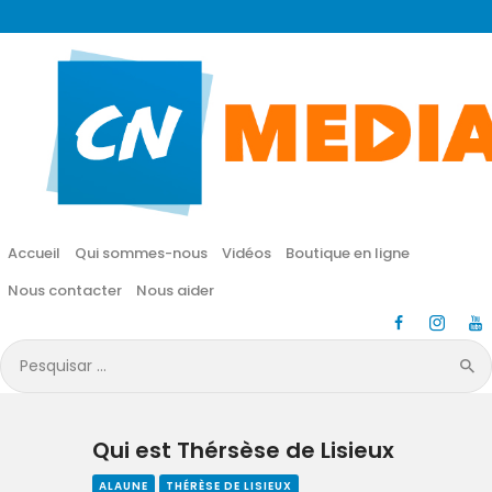
CN MÉDIA
Une vie nouvelle en JESUS !
Accueil
Qui sommes-nous
Accueil
Qui sommes-nous
Vidéos
Boutique en ligne
Vidéos
Nous contacter
Nous aider
Boutique en ligne
Pesquisar
por:
Nous contacter
Qui est Thérsèse de Lisieux
Nous aider
ALAUNE
THÉRÈSE DE LISIEUX